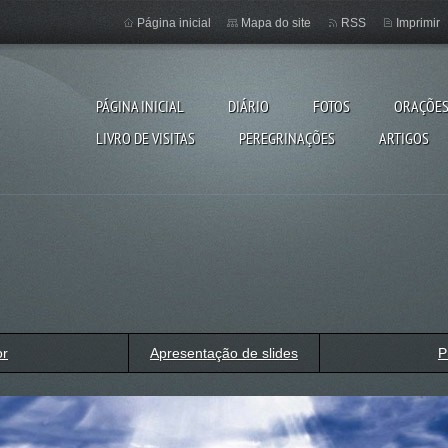
Página inicial
Mapa do site
RSS
Imprimir
PÁGINA INICIAL
DIÁRIO
FOTOS
ORAÇÕE
LIVRO DE VISITAS
PEREGRINAÇÕES
ARTIGOS
or
Apresentação de slides
P