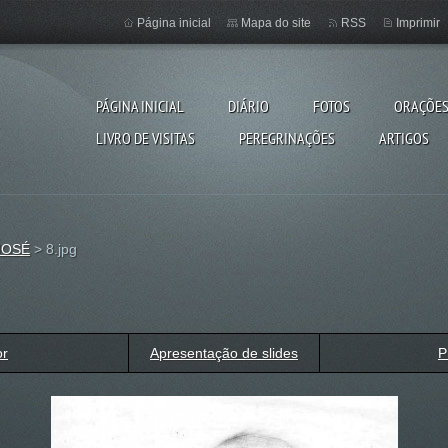
Página inicial
Mapa do site
RSS
Imprimir
PÁGINA INICIAL
DIÁRIO
FOTOS
ORAÇÕE
LIVRO DE VISITAS
PEREGRINAÇÕES
ARTIGOS
JOSÉ
>
8.jpg
or
Apresentação de slides
P